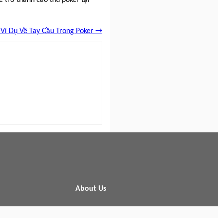
í Dụ Về Tay Cầu Trong Poker →
About Us