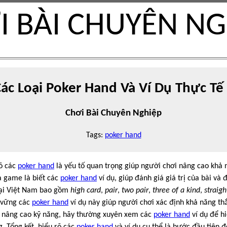
I BÀI CHUYÊN NG
ác Loại Poker Hand Và Ví Dụ Thực Tế
Chơi Bài Chuyên Nghiệp
Tags:
poker hand
rõ các
poker hand
là yếu tố quan trọng giúp người chơi nâng cao khả 
 game là biết các
poker hand
ví dụ, giúp đánh giá giá trị của bài và
tại Việt Nam bao gồm
high card
,
pair
,
two pair
,
three of a kind
,
straigh
 vững các
poker hand
ví dụ này giúp người chơi xác định khả năng th
n nâng cao kỹ năng, hãy thường xuyên xem các
poker hand
ví dụ để hi
g. Tổng kết, hiểu rõ các
poker hand
và ví dụ cụ thể là bước đầu tiên đ