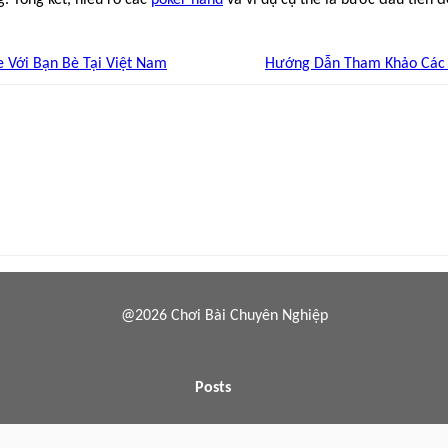
 Với Bạn Bè Tại Việt Nam
Hướng Dẫn Tham Khảo Các V
@2026 Chơi Bài Chuyên Nghiệp
Posts