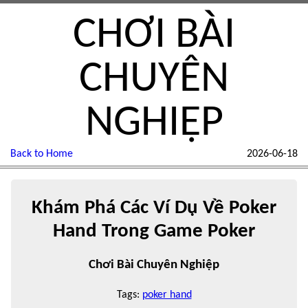
CHƠI BÀI
CHUYÊN
NGHIỆP
Back to Home
2026-06-18
Khám Phá Các Ví Dụ Về Poker
Hand Trong Game Poker
Chơi Bài Chuyên Nghiệp
Tags:
poker hand