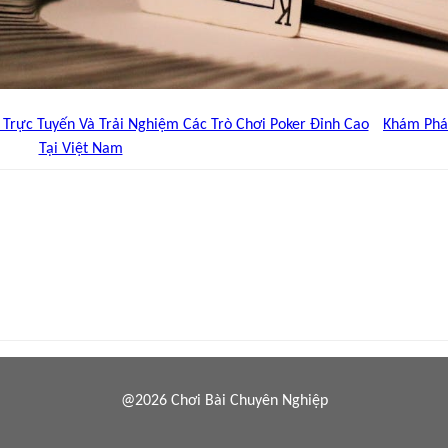
Trực Tuyến Và Trải Nghiệm Các Trò Chơi Poker Đỉnh Cao
Khám Phá 
Tại Việt Nam
@2026 Chơi Bài Chuyên Nghiệp