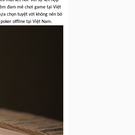
 niềm đam mê chơi game tại Việt
lựa chọn tuyệt vời không nên bỏ
poker offline tại Việt Nam.