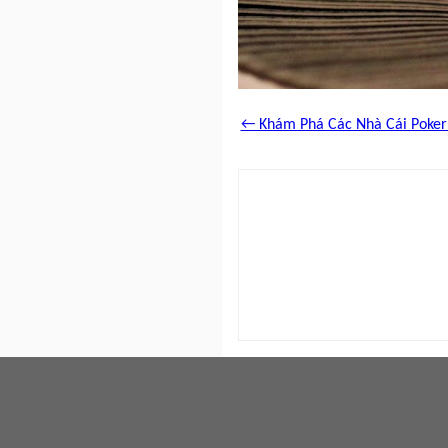
← Khám Phá Các Nhà Cái Poker 