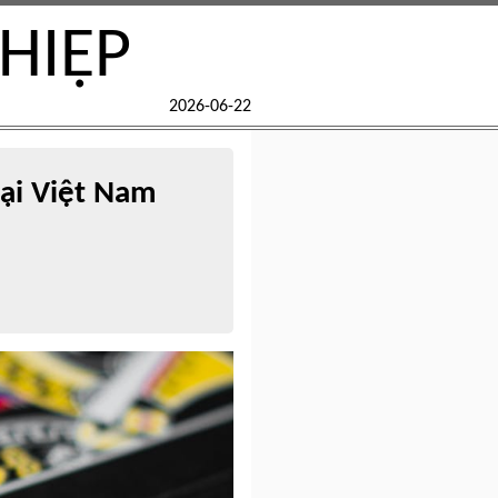
HIỆP
2026-06-22
ại Việt Nam