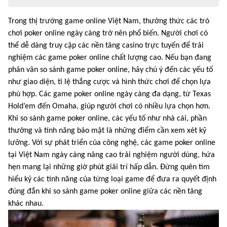
Trong thị trường game online Việt Nam, thưởng thức các trò
chơi poker online ngày càng trở nên phổ biến. Người chơi có
thể dễ dàng truy cập các nền tảng casino trực tuyến để trải
nghiệm các game poker online chất lượng cao. Nếu bạn đang
phân vân so sánh game poker online, hãy chú ý đến các yếu tố
như giao diện, tỉ lệ thắng cược và hình thức chơi để chọn lựa
phù hợp. Các game poker online ngày càng đa dạng, từ Texas
Hold’em đến Omaha, giúp người chơi có nhiều lựa chọn hơn.
Khi so sánh game poker online, các yếu tố như nhà cái, phần
thưởng và tính năng bảo mật là những điểm cần xem xét kỹ
lưỡng. Với sự phát triển của công nghệ, các game poker online
tại Việt Nam ngày càng nâng cao trải nghiệm người dùng, hứa
hẹn mang lại những giờ phút giải trí hấp dẫn. Đừng quên tìm
hiểu kỹ các tính năng của từng loại game để đưa ra quyết định
đúng đắn khi so sánh game poker online giữa các nền tảng
khác nhau.